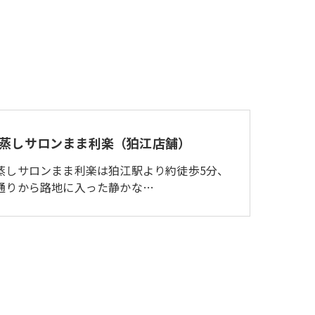
蒸しサロンまま利楽（狛江店舗）
蒸しサロンまま利楽は狛江駅より約徒歩5分、
通りから路地に入った静かな…