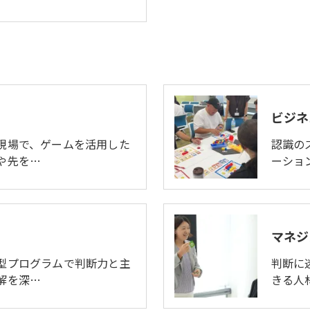
ビジネ
現場で、ゲームを活用した
認識の
や先を…
ーショ
マネジ
型プログラムで判断力と主
判断に
解を深…
きる人