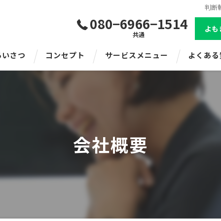
判断
080−6966−1514
よも
共通
あいさつ
コンセプト
サービスメニュー
よくある
会社概要