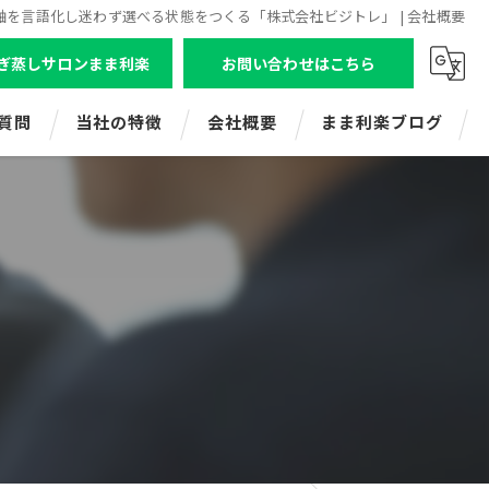
軸を言語化し迷わず選べる状態をつくる「株式会社ビジトレ」 | 会社概要
ぎ蒸しサロンまま利楽
お問い合わせはこちら
質問
当社の特徴
会社概要
まま利楽ブログ
ビジトレエンタープライズ
株式会社ビジトレ
ビジネスコミュニケーション研修
よもぎ蒸しサロンまま利楽（狛江店舗）
新人研修
よもぎ蒸しまま利楽（レンタル・出張）
マネジメント研修
ママ起業応援講座
ビジトレキッズ