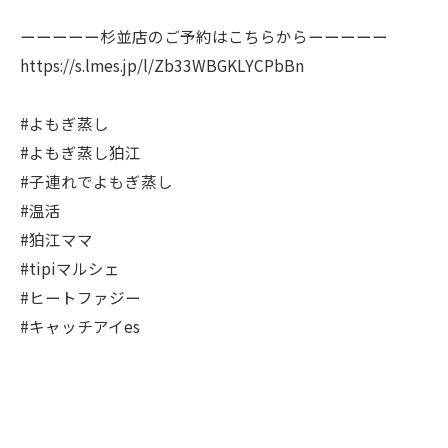
ーーーーー杉並店のご予約はこちらからーーーーー
https://s.lmes.jp/l/Zb33WBGKLYCPbBn
#よもぎ蒸し
#よもぎ蒸し狛江
#子連れでよもぎ蒸し
#温活
#狛江ママ
#tipiマルシェ
#ヒートファジー
#キャッチアイes