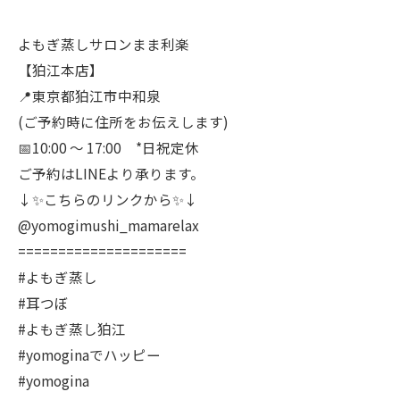
よもぎ蒸しサロンまま利楽
【狛江本店】
📍東京都狛江市中和泉
(ご予約時に住所をお伝えします)
📅10:00 〜 17:00 *日祝定休
ご予約はLINEより承ります。
↓✨こちらのリンクから✨↓
@yomogimushi_mamarelax
=====================
#よもぎ蒸し
#耳つぼ
#よもぎ蒸し狛江
#yomoginaでハッピー
#yomogina