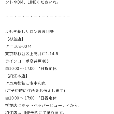
ントやDM、LINEくださいね。
・－・－・－・－・－・－・－・－
よもぎ蒸しサロンまま利楽
【杉並店】
📍 〒168-0074
東京都杉並区上高井戸1-14-6
ラインコーポ高井戸405
📅10:00 〜 17:00 *日祝定休
【狛江本店】
📍東京都狛江市中和泉
(ご予約時に住所をお伝えします)
📅10:00 〜 17:00 *日祝定休
杉並店はホットペッパービューティから、
狛江店はLINE予約にて承ります。