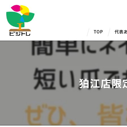
TOP
代表
狛江店限