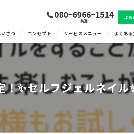
080−6966−1514
よも
共通
あいさつ
コンセプト
サービスメニュー
よくある
定！✨セルフジェルネイル