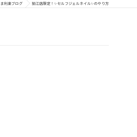
まま利楽ブログ
狛江店限定！✨セルフジェルネイル✨のやり方
ビジトレ for スクール
子どもビジネスチャレンジ
子どもビジネスチャレンジforまなびや