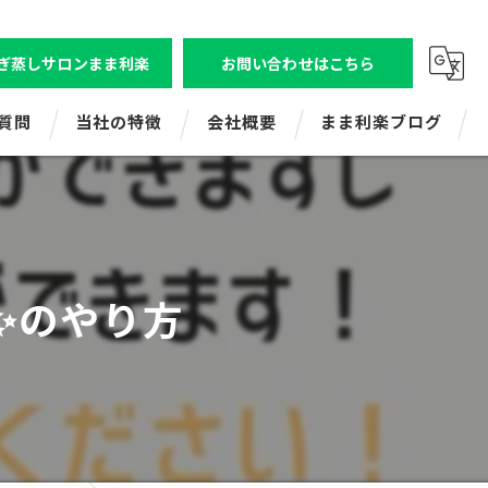
ぎ蒸しサロンまま利楽
お問い合わせはこちら
質問
当社の特徴
会社概要
まま利楽ブログ
ビジトレエンタープライズ
株式会社ビジトレ
ビジネスコミュニケーション研修
よもぎ蒸しサロンまま利楽（狛江店舗）
✨のやり方
新人研修
よもぎ蒸しまま利楽（レンタル・出張）
マネジメント研修
ママ起業応援講座
ビジトレキッズ