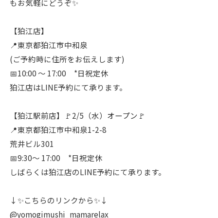
もお気軽にどうぞ✨
【狛江店】
📍東京都狛江市中和泉
(ご予約時に住所をお伝えします)
📅10:00 〜 17:00 *日祝定休
狛江店はLINE予約にて承ります。
【狛江駅前店】🚩2/5（水）オープン🚩
📍東京都狛江市中和泉1-2-8
荒井ビル301
📅9:30〜 17:00 *日祝定休
しばらくは狛江店のLINE予約にて承ります。
↓✨こちらのリンクから✨↓
@yomogimushi_mamarelax