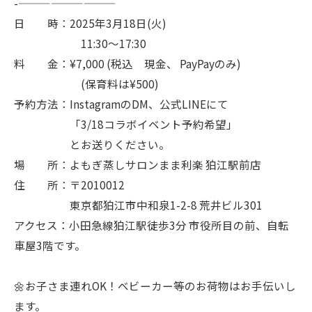
-—————————
日 時：2025年3月18日(火)
11:30〜17:30
料 金：¥7,000 (税込 現金、 PayPayのみ)
(保育料は¥500)
予約方法：InstagramのDM、公式LINEにて
「3/18コラボイベント予約希望」
とお送りください。
場 所：よもぎ蒸しサロンまま利楽 狛江駅前店
住 所：〒2010012
東京都狛江市中和泉1-2-8 荒井ビル301
アクセス：小田急線狛江駅徒歩3分 市役所目の前、自転
車屋3階です。
🌼お子さま連れOK！ベビーカー等のお荷物はお手伝いし
ます。