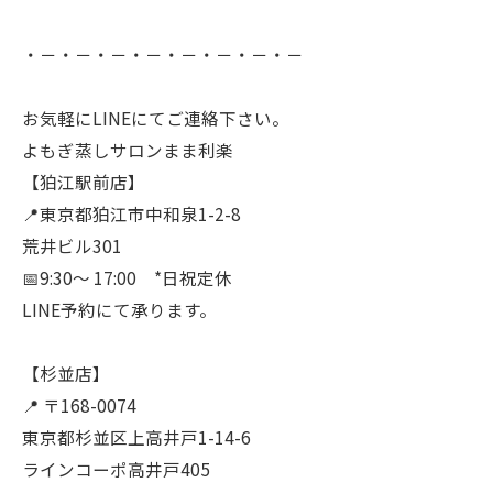
・－・－・－・－・－・－・－・－
お気軽にLINEにてご連絡下さい。
よもぎ蒸しサロンまま利楽
【狛江駅前店】
📍東京都狛江市中和泉1-2-8
荒井ビル301
📅9:30〜 17:00 *日祝定休
LINE予約にて承ります。
【杉並店】
📍 〒168-0074
東京都杉並区上高井戸1-14-6
ラインコーポ高井戸405