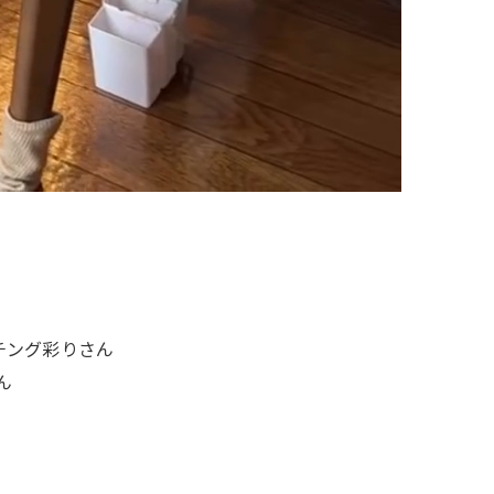
チング彩りさん
ん