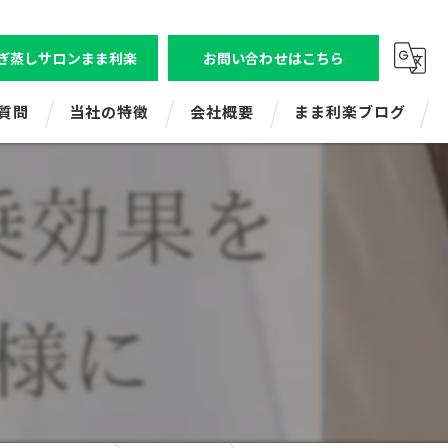
ぎ蒸しサロンまま利楽
お問い合わせはこちら
質問
当社の特徴
会社概要
まま利楽ブログ
ビジトレエンタープライズ
株式会社ビジトレ
ビジネスコミュニケーション研修
よもぎ蒸しサロンまま利楽（狛江店舗）
新人研修
よもぎ蒸しまま利楽（レンタル・出張）
マネジメント研修
ママ起業応援講座
ビジトレキッズ