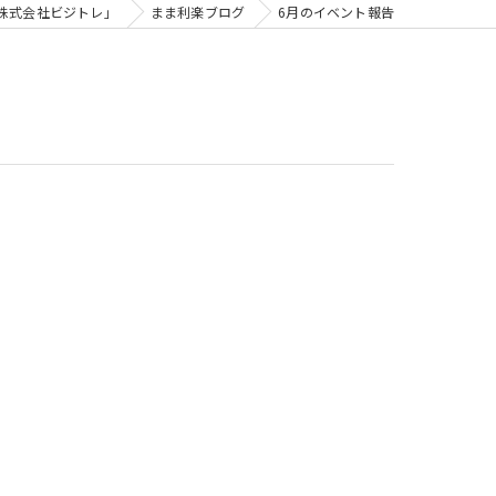
株式会社ビジトレ」
まま利楽ブログ
6月のイベント報告
ビジトレ for スクール
子どもビジネスチャレンジ
子どもビジネスチャレンジforまなびや