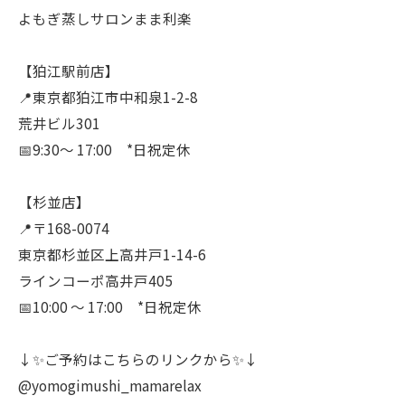
よもぎ蒸しサロンまま利楽
【狛江駅前店】
📍東京都狛江市中和泉1-2-8
荒井ビル301
📅9:30〜 17:00 *日祝定休
【杉並店】
📍〒168-0074
東京都杉並区上高井戸1-14-6
ラインコーポ高井戸405
📅10:00 〜 17:00 *日祝定休
↓✨ご予約はこちらのリンクから✨↓
@yomogimushi_mamarelax