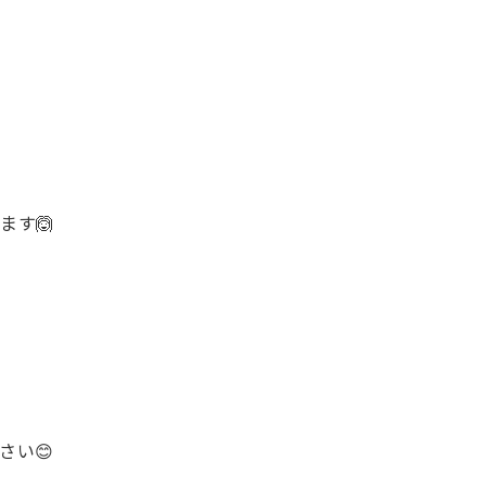
ます🙆
さい😊