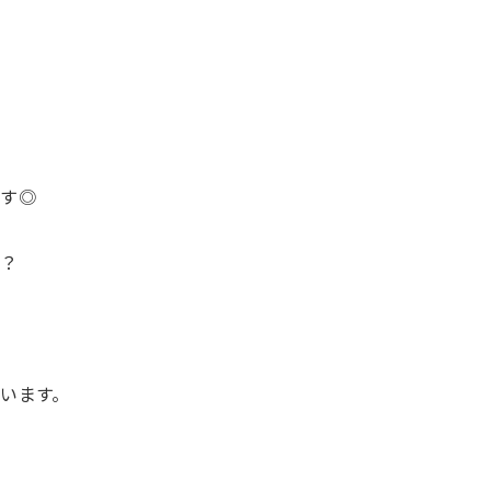
です◎
…？
います。