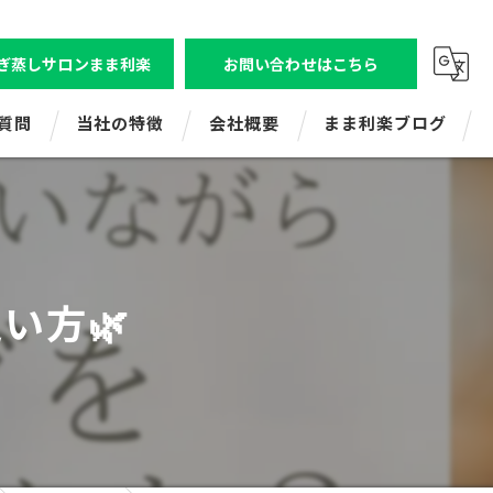
ぎ蒸しサロンまま利楽
お問い合わせはこちら
質問
当社の特徴
会社概要
まま利楽ブログ
ビジトレエンタープライズ
株式会社ビジトレ
ビジネスコミュニケーション研修
よもぎ蒸しサロンまま利楽（狛江店舗）
い方🌿
新人研修
よもぎ蒸しまま利楽（レンタル・出張）
マネジメント研修
ママ起業応援講座
ビジトレキッズ