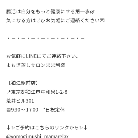
腸活は自分をもっと健康にする第一歩🌿
気になる方はぜひお気軽にご連絡ください💌
・－・－・－・－・－・－・－・－
お気軽にLINEにてご連絡下さい。
よもぎ蒸しサロンまま利楽
【狛江駅前店】
📍東京都狛江市中和泉1-2-8
荒井ビル301
📅9:30〜 17:00 *日祝定休
↓✨ご予約はこちらのリンクから✨↓
@yomogimushi_mamarelax