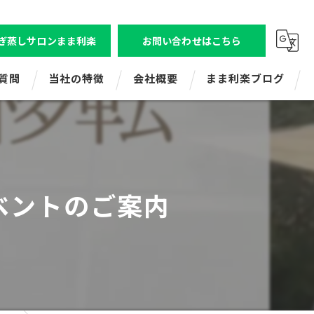
ぎ蒸しサロンまま利楽
お問い合わせはこちら
質問
当社の特徴
会社概要
まま利楽ブログ
ビジトレエンタープライズ
株式会社ビジトレ
ビジネスコミュニケーション研修
よもぎ蒸しサロンまま利楽（狛江店舗）
ベントのご案内
新人研修
よもぎ蒸しまま利楽（レンタル・出張）
マネジメント研修
ママ起業応援講座
ビジトレキッズ