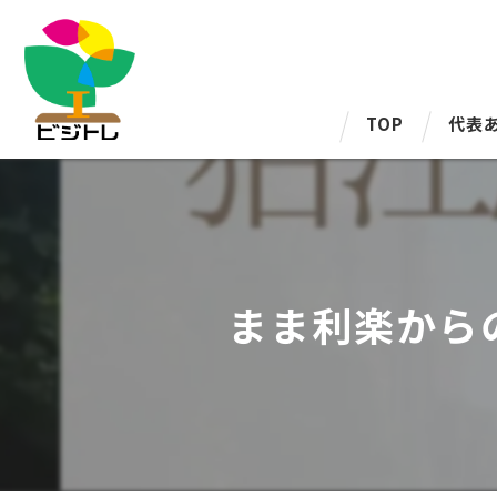
TOP
代表
まま利楽から