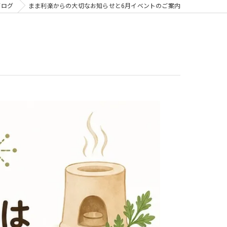
ブログ
まま利楽からの大切なお知らせと6月イベントのご案内
ビジトレ for スクール
子どもビジネスチャレンジ
子どもビジネスチャレンジforまなびや