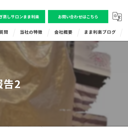
ぎ蒸しサロンまま利楽
お問い合わせはこちら
質問
当社の特徴
会社概要
まま利楽ブログ
ビジトレエンタープライズ
株式会社ビジトレ
ビジネスコミュニケーション研修
よもぎ蒸しサロンまま利楽（狛江店舗）
告2
新人研修
よもぎ蒸しまま利楽（レンタル・出張）
マネジメント研修
ママ起業応援講座
ビジトレキッズ