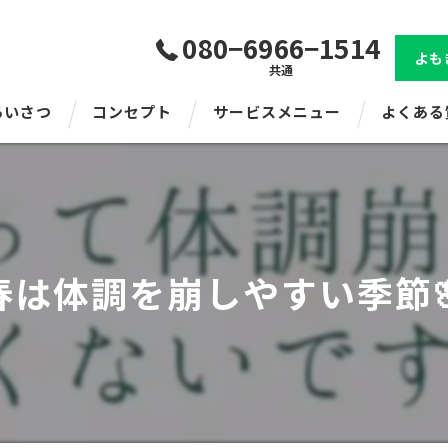
080−6966−1514
よも
共通
あいさつ
コンセプト
サービスメニュー
よくある
春は体調を崩しやすい季節