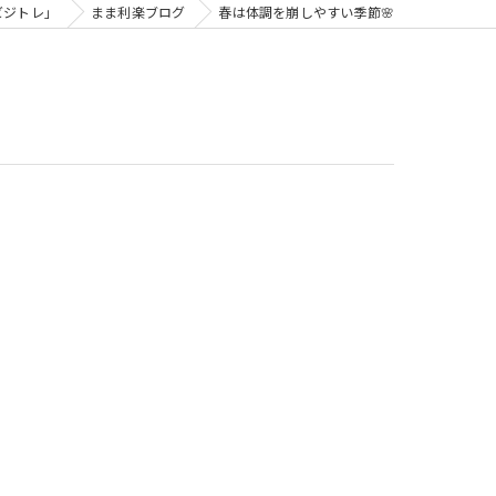
ビジトレ」
まま利楽ブログ
春は体調を崩しやすい季節🌸
ビジトレ for スクール
子どもビジネスチャレンジ
子どもビジネスチャレンジforまなびや