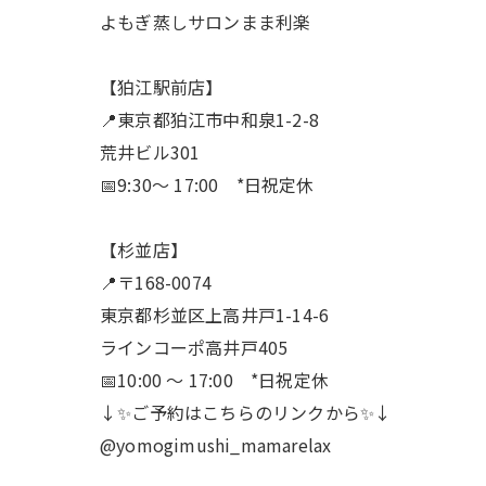
よもぎ蒸しサロンまま利楽
【狛江駅前店】
📍東京都狛江市中和泉1-2-8
荒井ビル301
📅9:30〜 17:00 *日祝定休
【杉並店】
📍〒168-0074
東京都杉並区上高井戸1-14-6
ラインコーポ高井戸405
📅10:00 〜 17:00 *日祝定休
↓✨ご予約はこちらのリンクから✨↓
@yomogimushi_mamarelax