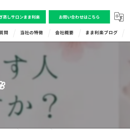
ぎ蒸しサロンまま利楽
お問い合わせはこちら
質問
当社の特徴
会社概要
まま利楽ブログ
ビジトレエンタープライズ
株式会社ビジトレ
ビジネスコミュニケーション研修
よもぎ蒸しサロンまま利楽（狛江店舗）

新人研修
よもぎ蒸しまま利楽（レンタル・出張）
マネジメント研修
ママ起業応援講座
ビジトレキッズ