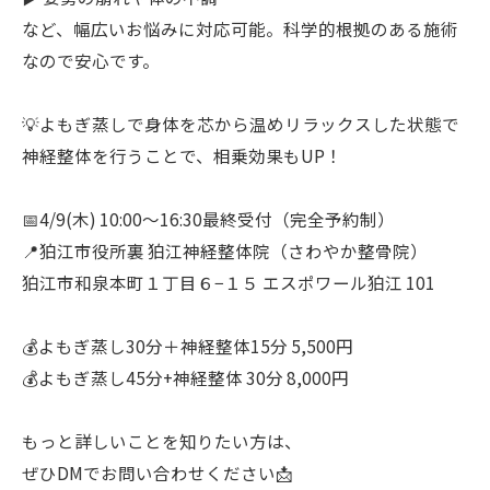
など、幅広いお悩みに対応可能。科学的根拠のある施術
なので安心です。
💡よもぎ蒸しで身体を芯から温めリラックスした状態で
神経整体を行うことで、相乗効果もUP！
📅4/9(木) 10:00〜16:30最終受付（完全予約制）
📍狛江市役所裏 狛江神経整体院（さわやか整骨院）
狛江市和泉本町１丁目６−１５ エスポワール狛江 101
💰よもぎ蒸し30分＋神経整体15分 5,500円
💰よもぎ蒸し45分+神経整体 30分 8,000円
もっと詳しいことを知りたい方は、
ぜひDMでお問い合わせください📩