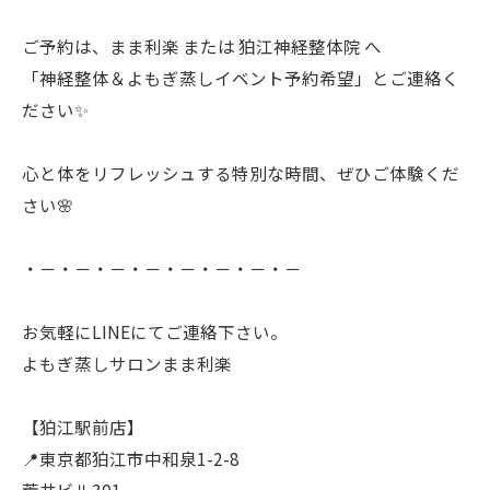
ご予約は、まま利楽 または 狛江神経整体院 へ
「神経整体＆よもぎ蒸しイベント予約希望」とご連絡く
ださい✨
心と体をリフレッシュする特別な時間、ぜひご体験くだ
さい🌸
・－・－・－・－・－・－・－・－
お気軽にLINEにてご連絡下さい。
よもぎ蒸しサロンまま利楽
【狛江駅前店】
📍東京都狛江市中和泉1-2-8
荒井ビル301