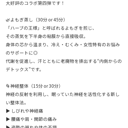
大好評のコラボ第四弾です！
🌿よもぎ蒸し（30分 or 45分）
「ハーブの王様」と呼ばれるよもぎを煎じ、
その蒸気を下半身の粘膜から直接吸収。
身体の芯から温まり、冷え・むくみ・女性特有のお悩み
のサポートに◎
代謝を促進し、汗とともに老廃物を排出する“内側からの
デトックス”です。
🌀神経整体（15分 or 30分）
神経の反射を利用し、眠っていた神経を活性化する新し
い整体法。
▶ しびれや神経痛
▶ 腰痛や肩・関節の痛み
▶ 姿勢の崩れや体の不調